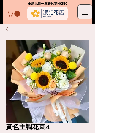
​全港九劃一運費只需HK$80
凌記花店
黃色主調花束4