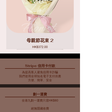
母親節花束 2
價格
HK$372.00
Stripe 信用卡付款
為提高客人避免信用卡詐騙
我們使用全球知名電子支付供應
方便、簡單、安全
​劃一運費
全港九劃一運費只需HK$80
絕無隱藏收費​