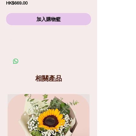
價
HK$669.00
格
加入購物籃
訂購須知
劃一標準送貨費
$80
包括免費精品心意卡
照片僅供參考；在你購買鮮花產品前，請細閱送
貨服務及替換花材條款
送貨分為兩個時段
: 9am-1pm
和
1pm-6pm
相關產品