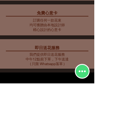
免費心意卡
藍色主調花束10
藍色主調花束11
藍色主調花束9
母親節花束 10
藍色主調花束8
藍色主調花束7
藍色主調花束6
藍色主調花束5
母親節花瓶 9
母親節花束 5
母親節花束 6
母親節花束 7
母親節花瓶 8
母親節花束 3
母親節花束4
訂購任何一款花束
價格
價格
價格
價格
價格
價格
價格
價格
價格
價格
價格
價格
價格
價格
價格
HK$2,253.00
HK$350.00
HK$585.00
HK$562.00
HK$480.00
HK$561.00
HK$719.00
HK$732.00
HK$548.00
HK$907.00
HK$763.00
HK$858.00
HK$734.00
HK$773.00
HK$716.00
均可獲贈由本地設計師
精心設計的心意卡
即日送花服務
我們提供即日送花服務
中午12點前下單，下午送達
( 只限 Whatsapp落單 )
花種分類
花束
​場合分類
玫瑰
即日送花
生日祝福
繡球
花店推介
​
愛與浪漫
鮮花花束
向日葵
畢業花束
特大花束
百合
探訪慰問
康乃馨
新生嬰兒
其他花種
升職榮休