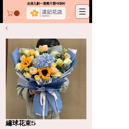
​全港九劃一運費只需HK$80
凌記花店
繡球花束5