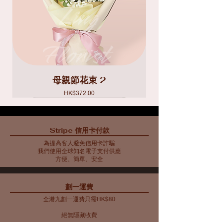
母親節花束 2
價格
HK$372.00
Stripe 信用卡付款
為提高客人避免信用卡詐騙
我們使用全球知名電子支付供應
方便、簡單、安全
​劃一運費
全港九劃一運費只需HK$80
絕無隱藏收費​