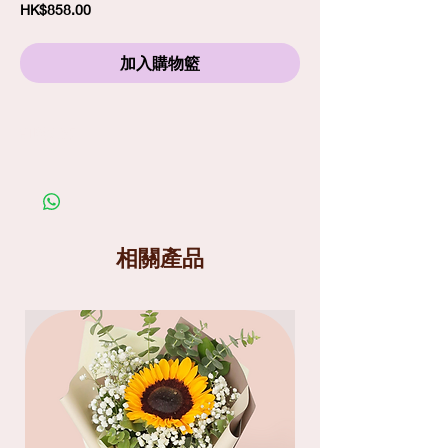
價
HK$858.00
格
加入購物籃
訂購須知
劃一標準送貨費
$80
包括免費精品心意卡
照片僅供參考；在你購買鮮花產品前，請細閱送
貨服務及替換花材條款
送貨分為兩個時段
: 9am-1pm
和
1pm-6pm
相關產品