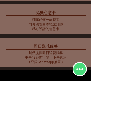
免費心意卡
藍色主調花束10
藍色主調花束11
藍色主調花束9
母親節花束 10
藍色主調花束8
藍色主調花束7
藍色主調花束6
藍色主調花束5
母親節花瓶 9
母親節花束 5
母親節花束 6
母親節花束 7
母親節花瓶 8
母親節花束 3
母親節花束4
訂購任何一款花束
價格
價格
價格
價格
價格
價格
價格
價格
價格
價格
價格
價格
價格
價格
價格
HK$2,253.00
HK$350.00
HK$585.00
HK$562.00
HK$480.00
HK$561.00
HK$719.00
HK$732.00
HK$548.00
HK$907.00
HK$763.00
HK$858.00
HK$734.00
HK$773.00
HK$716.00
均可獲贈由本地設計師
精心設計的心意卡
即日送花服務
我們提供即日送花服務
中午12點前下單，下午送達
( 只限 Whatsapp落單 )
花種分類
花束
​場合分類
玫瑰
即日送花
生日祝福
繡球
花店推介
​
愛與浪漫
鮮花花束
向日葵
畢業花束
特大花束
百合
探訪慰問
康乃馨
新生嬰兒
其他花種
升職榮休