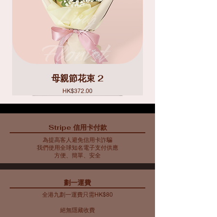
母親節花束 2
價格
HK$372.00
Stripe 信用卡付款
為提高客人避免信用卡詐騙
我們使用全球知名電子支付供應
方便、簡單、安全
​劃一運費
全港九劃一運費只需HK$80
絕無隱藏收費​