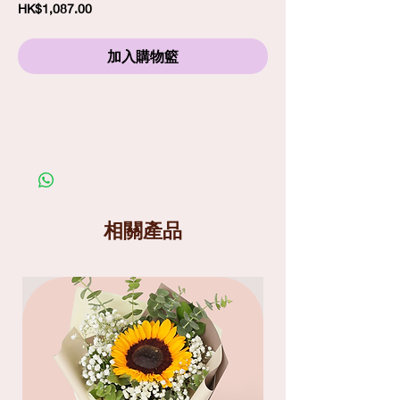
價
HK$1,087.00
格
加入購物籃
訂購須知
劃一標準送貨費
$80
包括免費精品心意卡
照片僅供參考；在你購買鮮花產品前，請細閱送
貨服務及替換花材條款
送貨分為兩個時段
: 9am-1pm
和
1pm-6pm
相關產品