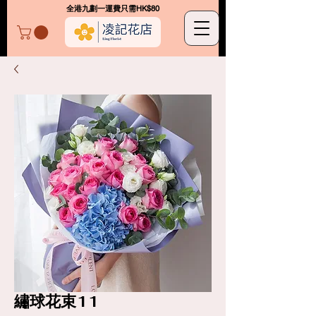
​全港九劃一運費只需HK$80
凌記花店
繡球花束11