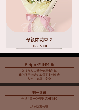
母親節花束 2
價格
HK$372.00
Stripe 信用卡付款
為提高客人避免信用卡詐騙
我們使用全球知名電子支付供應
方便、簡單、安全
​劃一運費
全港九劃一運費只需HK$80
絕無隱藏收費​