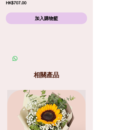
價
HK$707.00
格
加入購物籃
訂購須知
劃一標準送貨費
$80
包括免費精品心意卡
照片僅供參考；在你購買鮮花產品前，請細閱送
貨服務及替換花材條款
送貨分為兩個時段
: 9am-1pm
和
1pm-6pm
相關產品