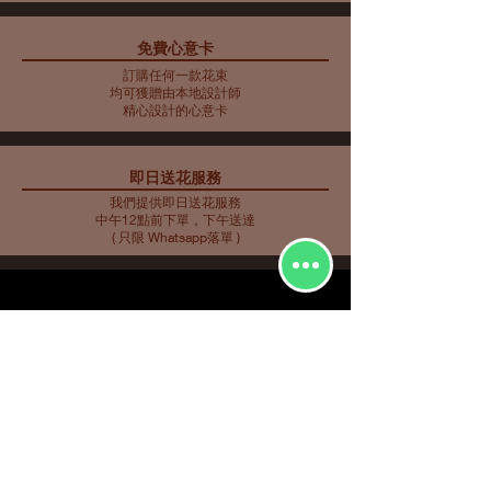
免費心意卡
藍色主調花束10
藍色主調花束11
藍色主調花束9
母親節花束 10
藍色主調花束8
藍色主調花束7
藍色主調花束6
藍色主調花束5
母親節花瓶 9
母親節花束 5
母親節花束 6
母親節花束 7
母親節花瓶 8
母親節花束 3
母親節花束4
訂購任何一款花束
價格
價格
價格
價格
價格
價格
價格
價格
價格
價格
價格
價格
價格
價格
價格
HK$2,253.00
HK$350.00
HK$585.00
HK$562.00
HK$480.00
HK$561.00
HK$719.00
HK$732.00
HK$548.00
HK$907.00
HK$763.00
HK$858.00
HK$734.00
HK$773.00
HK$716.00
均可獲贈由本地設計師
精心設計的心意卡
即日送花服務
我們提供即日送花服務
中午12點前下單，下午送達
( 只限 Whatsapp落單 )
花種分類
花束
​場合分類
玫瑰
即日送花
生日祝福
繡球
花店推介
​
愛與浪漫
鮮花花束
向日葵
畢業花束
特大花束
百合
探訪慰問
康乃馨
新生嬰兒
其他花種
升職榮休