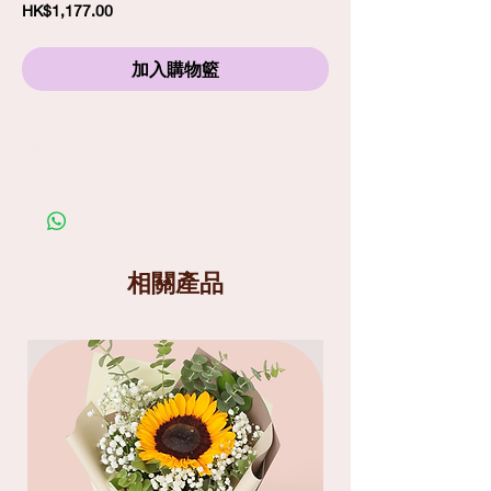
價
HK$1,177.00
格
加入購物籃
訂購須知
劃一標準送貨費
$80
包括免費精品心意卡
照片僅供參考；在你購買鮮花產品前，請細閱送
貨服務及替換花材條款
送貨分為兩個時段
: 9am-1pm
和
1pm-6pm
相關產品