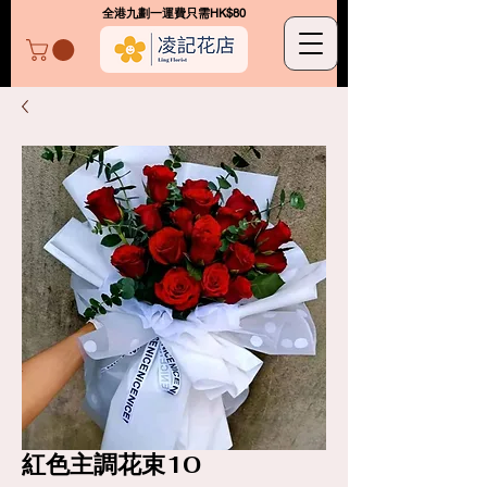
​全港九劃一運費只需HK$80
凌記花店
紅色主調花束10