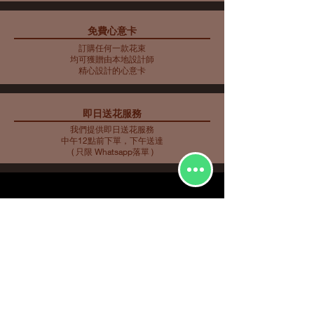
免費心意卡
藍色主調花束10
藍色主調花束11
藍色主調花束9
母親節花束 10
藍色主調花束8
藍色主調花束7
藍色主調花束6
藍色主調花束5
母親節花瓶 9
母親節花束 5
母親節花束 6
母親節花束 7
母親節花瓶 8
母親節花束 3
母親節花束4
訂購任何一款花束
價格
價格
價格
價格
價格
價格
價格
價格
價格
價格
價格
價格
價格
價格
價格
HK$2,253.00
HK$350.00
HK$585.00
HK$562.00
HK$480.00
HK$561.00
HK$719.00
HK$732.00
HK$548.00
HK$907.00
HK$763.00
HK$858.00
HK$734.00
HK$773.00
HK$716.00
均可獲贈由本地設計師
精心設計的心意卡
即日送花服務
我們提供即日送花服務
中午12點前下單，下午送達
( 只限 Whatsapp落單 )
花種分類
花束
​場合分類
玫瑰
即日送花
生日祝福
繡球
花店推介
​
愛與浪漫
鮮花花束
向日葵
畢業花束
特大花束
百合
探訪慰問
康乃馨
新生嬰兒
其他花種
升職榮休