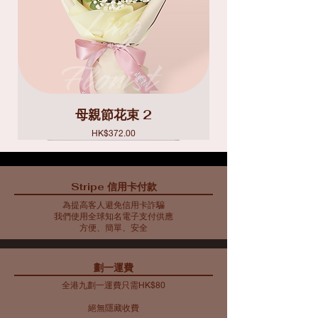
母親節花束 2
價格
HK$372.00
Stripe 信用卡付款
為提高客人避免信用卡詐騙
我們使用全球知名電子支付供應
方便、簡單、安全
​劃一運費
全港九劃一運費只需HK$80
絕無隱藏收費​