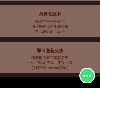
免費心意卡
藍色主調花束10
藍色主調花束11
藍色主調花束9
母親節花束 10
藍色主調花束8
藍色主調花束7
藍色主調花束6
藍色主調花束5
母親節花瓶 9
母親節花束 5
母親節花束 6
母親節花束 7
母親節花瓶 8
母親節花束 3
母親節花束4
訂購任何一款花束
價格
價格
價格
價格
價格
價格
價格
價格
價格
價格
價格
價格
價格
價格
價格
HK$2,253.00
HK$350.00
HK$585.00
HK$562.00
HK$480.00
HK$561.00
HK$719.00
HK$732.00
HK$548.00
HK$907.00
HK$763.00
HK$858.00
HK$734.00
HK$773.00
HK$716.00
均可獲贈由本地設計師
精心設計的心意卡
即日送花服務
我們提供即日送花服務
中午12點前下單，下午送達
( 只限 Whatsapp落單 )
花種分類
花束
​場合分類
玫瑰
即日送花
生日祝福
繡球
花店推介
​
愛與浪漫
鮮花花束
向日葵
畢業花束
特大花束
百合
探訪慰問
康乃馨
新生嬰兒
其他花種
升職榮休