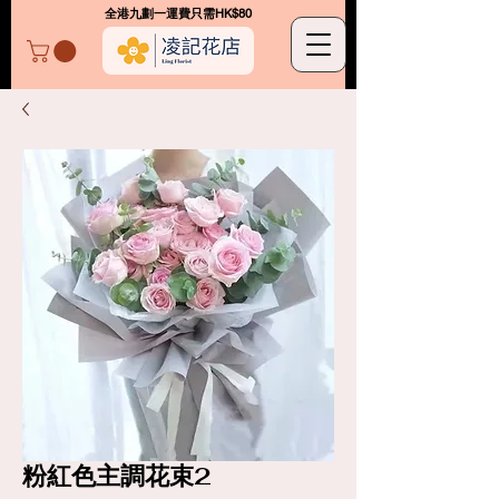
​全港九劃一運費只需HK$80
凌記花店
粉紅色主調花束2