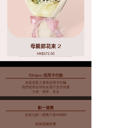
母親節花束 2
價格
HK$372.00
Stripe 信用卡付款
為提高客人避免信用卡詐騙
我們使用全球知名電子支付供應
方便、簡單、安全
​劃一運費
全港九劃一運費只需HK$80
絕無隱藏收費​