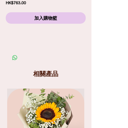
價
HK$763.00
格
加入購物籃
訂購須知
劃一標準送貨費
$80
包括免費精品心意卡
照片僅供參考；在你購買鮮花產品前，請細閱送
貨服務及替換花材條款
送貨分為兩個時段
: 9am-1pm
和
1pm-6pm
相關產品