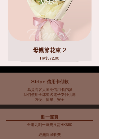
母親節花束 2
價格
HK$372.00
Stripe 信用卡付款
為提高客人避免信用卡詐騙
我們使用全球知名電子支付供應
方便、簡單、安全
​劃一運費
全港九劃一運費只需HK$80
絕無隱藏收費​