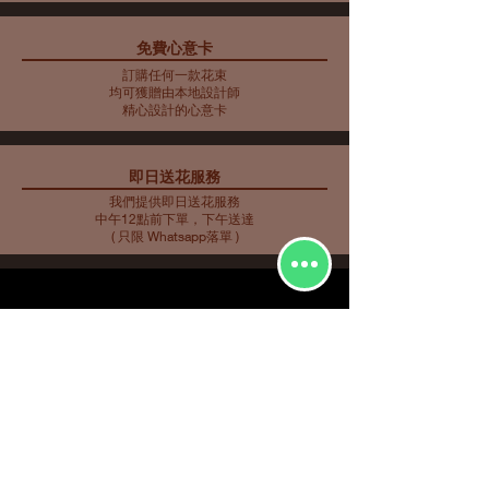
免費心意卡
藍色主調花束10
藍色主調花束11
藍色主調花束9
母親節花束 10
藍色主調花束8
藍色主調花束7
藍色主調花束6
藍色主調花束5
母親節花瓶 9
母親節花束 5
母親節花束 6
母親節花束 7
母親節花瓶 8
母親節花束 3
母親節花束4
訂購任何一款花束
價格
價格
價格
價格
價格
價格
價格
價格
價格
價格
價格
價格
價格
價格
價格
HK$2,253.00
HK$350.00
HK$585.00
HK$562.00
HK$480.00
HK$561.00
HK$719.00
HK$732.00
HK$548.00
HK$907.00
HK$763.00
HK$858.00
HK$734.00
HK$773.00
HK$716.00
均可獲贈由本地設計師
精心設計的心意卡
即日送花服務
我們提供即日送花服務
中午12點前下單，下午送達
( 只限 Whatsapp落單 )
花種分類
花束
​場合分類
玫瑰
即日送花
生日祝福
繡球
花店推介
​
愛與浪漫
鮮花花束
向日葵
畢業花束
特大花束
百合
探訪慰問
康乃馨
新生嬰兒
其他花種
升職榮休