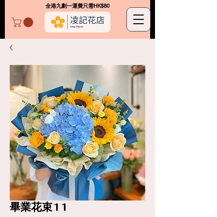
​全港九劃一運費只需HK$80
凌記花店
畢業花束11