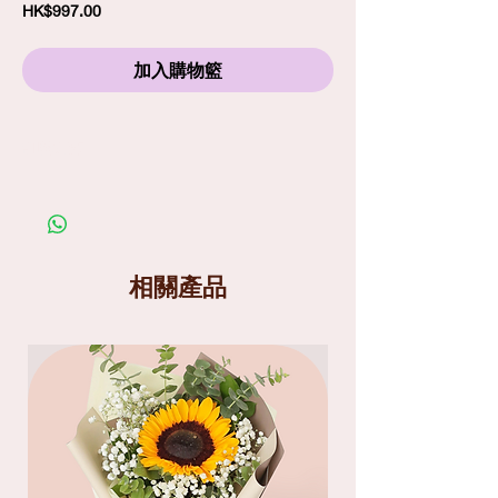
價
HK$997.00
格
加入購物籃
訂購須知
劃一標準送貨費
$80
包括免費精品心意卡
照片僅供參考；在你購買鮮花產品前，請細閱送
貨服務及替換花材條款
送貨分為兩個時段
: 9am-1pm
和
1pm-6pm
相關產品