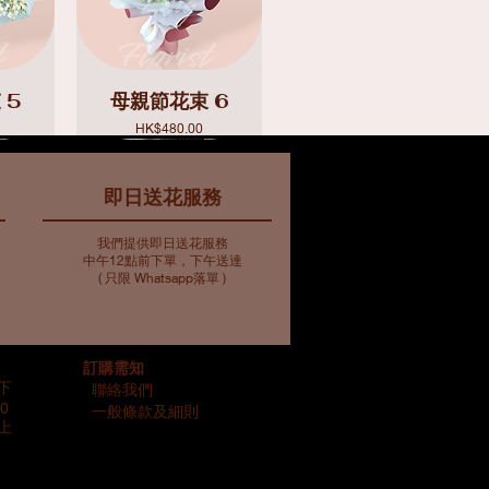
 5
母親節花束 6
價格
HK$480.00
即日送花服務
我們提供即日送花服務
中午12點前下單，下午送達
( 只限 Whatsapp落單 )
10
束7
藍色主調花束11
藍色主調花束6
訂購需知
價格
價格
HK$907.00
HK$773.00
以下
聯絡我們
0
一般條款及細則
以上