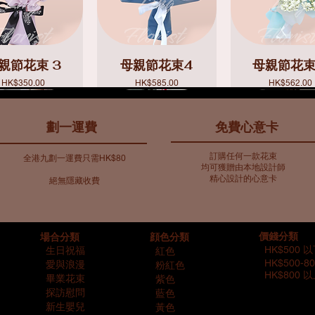
親節花束 3
母親節花束4
母親節花束
價格
價格
價格
HK$350.00
HK$585.00
HK$562.00
​劃一運費
免費心意卡
訂購任何一款花束
全港九劃一運費只需HK$80
均可獲贈由本地設計師
精心設計的心意卡
絕無隱藏收費​
色主調花束9
親節花瓶 8
藍色主調花束8
母親節花瓶 9
母親節花束 
藍色主調花
​場合分類
價錢分類
顔色分類
價格
價格
價格
價格
價格
價格
HK$719.00
HK$858.00
HK$2,253.00
HK$732.00
HK$548.00
HK$734.00
HK$500 
生日祝福
紅色
HK$500-80
​
愛與浪漫
粉紅色
HK$800 
畢業花束
紫色
探訪慰問
藍色
新生嬰兒
黃色