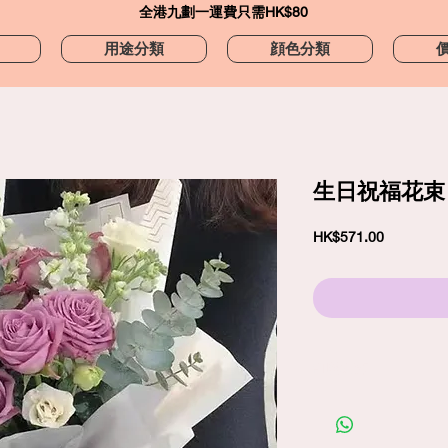
​全港九劃一運費只需HK$80
用途分類
顔色分類
生日祝福花束
價
HK$571.00
格
訂購須知
劃一標準送貨費
$80
包括免費精品心意卡
照片僅供參考；在你