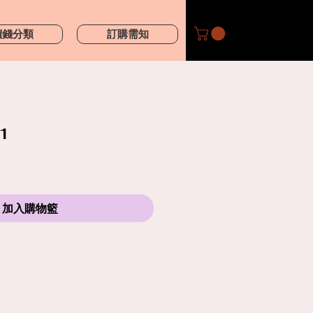
價錢分類
訂購需知
1
加入購物籃
購買鮮花產品前，請細閱送貨服務及替換