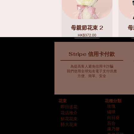
母親節花束 2
母
價格
HK$372.00
Stripe 信用卡付款
為提高客人避免信用卡詐騙
我們使用全球知名電子支付供應
方便、簡單、安全
藍色主調花束10
藍色主調花束5
母親節花束 7
藍
母
花種分類
花束
價格
價格
價格
HK$561.00
HK$763.00
HK$716.00
玫瑰
即日送花
繡球
花店推介
向日葵
鮮花花束
百合
特大花束
康乃馨