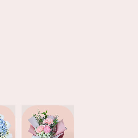
9am-1pm
和
1pm-6pm