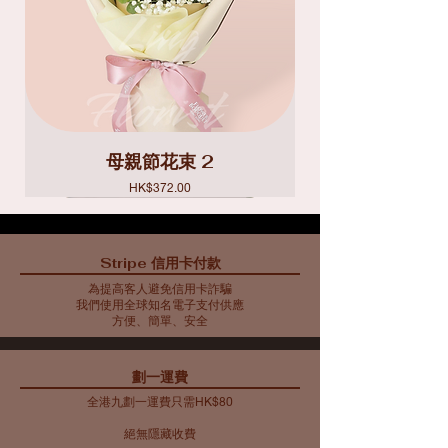
母親節花束 2
價格
HK$372.00
Stripe 信用卡付款
為提高客人避免信用卡詐騙
我們使用全球知名電子支付供應
方便、簡單、安全
​劃一運費
全港九劃一運費只需HK$80
絕無隱藏收費​