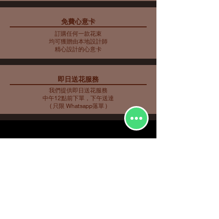
免費心意卡
藍色主調花束10
藍色主調花束11
藍色主調花束9
母親節花束 10
藍色主調花束8
藍色主調花束7
藍色主調花束6
藍色主調花束5
母親節花瓶 9
母親節花束 5
母親節花束 6
母親節花束 7
母親節花瓶 8
母親節花束 3
母親節花束4
訂購任何一款花束
價格
價格
價格
價格
價格
價格
價格
價格
價格
價格
價格
價格
價格
價格
價格
HK$2,253.00
HK$350.00
HK$585.00
HK$562.00
HK$480.00
HK$561.00
HK$719.00
HK$732.00
HK$548.00
HK$907.00
HK$763.00
HK$858.00
HK$734.00
HK$773.00
HK$716.00
均可獲贈由本地設計師
精心設計的心意卡
即日送花服務
我們提供即日送花服務
中午12點前下單，下午送達
( 只限 Whatsapp落單 )
花種分類
花束
​場合分類
玫瑰
即日送花
生日祝福
繡球
花店推介
​
愛與浪漫
鮮花花束
向日葵
畢業花束
特大花束
百合
探訪慰問
康乃馨
新生嬰兒
其他花種
升職榮休