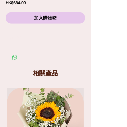
價
HK$684.00
格
加入購物籃
訂購須知
劃一標準送貨費
$80
包括免費精品心意卡
照片僅供參考；在你購買鮮花產品前，請細閱送
貨服務及替換花材條款
送貨分為兩個時段
: 9am-1pm
和
1pm-6pm
相關產品