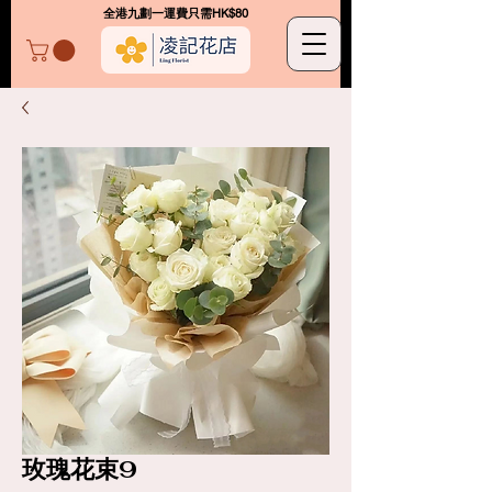
​全港九劃一運費只需HK$80
凌記花店
玫瑰花束9