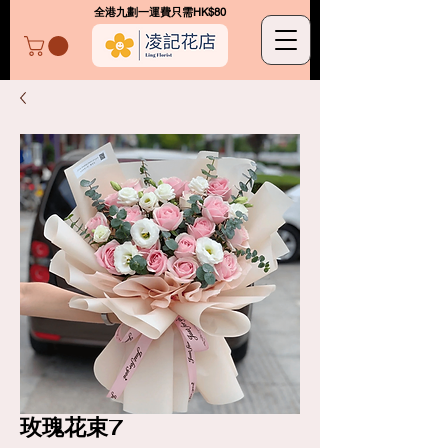
​全港九劃一運費只需HK$80
凌記花店
玫瑰花束7