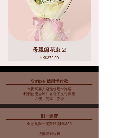
母親節花束 2
價格
HK$372.00
Stripe 信用卡付款
為提高客人避免信用卡詐騙
我們使用全球知名電子支付供應
方便、簡單、安全
​劃一運費
全港九劃一運費只需HK$80
絕無隱藏收費​