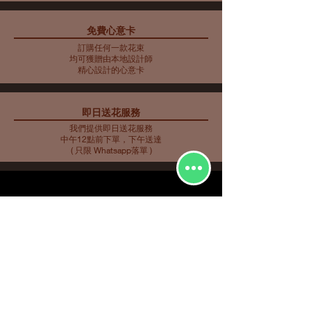
免費心意卡
藍色主調花束10
藍色主調花束11
藍色主調花束9
母親節花束 10
藍色主調花束8
藍色主調花束7
藍色主調花束6
藍色主調花束5
母親節花瓶 9
母親節花束 5
母親節花束 6
母親節花束 7
母親節花瓶 8
母親節花束 3
母親節花束4
訂購任何一款花束
價格
價格
價格
價格
價格
價格
價格
價格
價格
價格
價格
價格
價格
價格
價格
HK$2,253.00
HK$350.00
HK$585.00
HK$562.00
HK$480.00
HK$561.00
HK$719.00
HK$732.00
HK$548.00
HK$907.00
HK$763.00
HK$858.00
HK$734.00
HK$773.00
HK$716.00
均可獲贈由本地設計師
精心設計的心意卡
即日送花服務
我們提供即日送花服務
中午12點前下單，下午送達
( 只限 Whatsapp落單 )
花種分類
花束
​場合分類
玫瑰
即日送花
生日祝福
繡球
花店推介
​
愛與浪漫
鮮花花束
向日葵
畢業花束
特大花束
百合
探訪慰問
康乃馨
新生嬰兒
其他花種
升職榮休