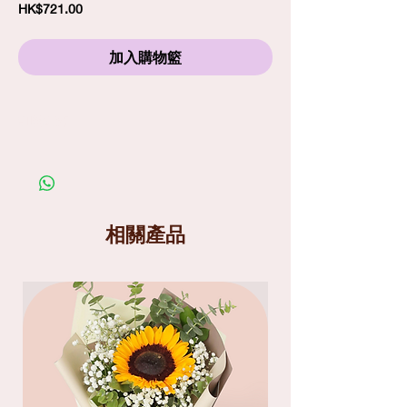
價
HK$721.00
格
加入購物籃
訂購須知
劃一標準送貨費
$80
包括免費精品心意卡
照片僅供參考；在你購買鮮花產品前，請細閱送
貨服務及替換花材條款
送貨分為兩個時段
: 9am-1pm
和
1pm-6pm
相關產品