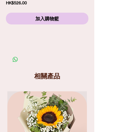
價
HK$526.00
格
加入購物籃
訂購須知
劃一標準送貨費
$80
包括免費精品心意卡
照片僅供參考；在你購買鮮花產品前，請細閱送
貨服務及替換花材條款
送貨分為兩個時段
: 9am-1pm
和
1pm-6pm
相關產品