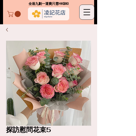
​全港九劃一運費只需HK$80
凌記花店
探訪慰問花束5