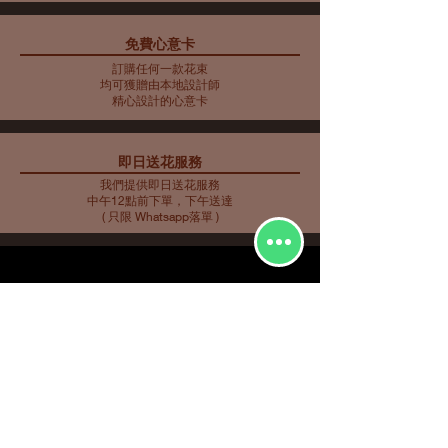
免費心意卡
藍色主調花束10
藍色主調花束11
藍色主調花束9
母親節花束 10
藍色主調花束8
藍色主調花束7
藍色主調花束6
藍色主調花束5
母親節花瓶 9
母親節花束 5
母親節花束 6
母親節花束 7
母親節花瓶 8
母親節花束 3
母親節花束4
訂購任何一款花束
價格
價格
價格
價格
價格
價格
價格
價格
價格
價格
價格
價格
價格
價格
價格
HK$2,253.00
HK$350.00
HK$585.00
HK$562.00
HK$480.00
HK$561.00
HK$719.00
HK$732.00
HK$548.00
HK$907.00
HK$763.00
HK$858.00
HK$734.00
HK$773.00
HK$716.00
均可獲贈由本地設計師
精心設計的心意卡
即日送花服務
我們提供即日送花服務
中午12點前下單，下午送達
( 只限 Whatsapp落單 )
花種分類
花束
​場合分類
玫瑰
即日送花
生日祝福
繡球
花店推介
​
愛與浪漫
鮮花花束
向日葵
畢業花束
特大花束
百合
探訪慰問
康乃馨
新生嬰兒
其他花種
升職榮休