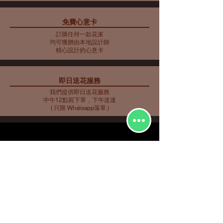
免費心意卡
藍色主調花束10
藍色主調花束11
藍色主調花束9
母親節花束 10
藍色主調花束8
藍色主調花束7
藍色主調花束6
藍色主調花束5
母親節花瓶 9
母親節花束 5
母親節花束 6
母親節花束 7
母親節花瓶 8
母親節花束 3
母親節花束4
訂購任何一款花束
價格
價格
價格
價格
價格
價格
價格
價格
價格
價格
價格
價格
價格
價格
價格
HK$2,253.00
HK$350.00
HK$585.00
HK$562.00
HK$480.00
HK$561.00
HK$719.00
HK$732.00
HK$548.00
HK$907.00
HK$763.00
HK$858.00
HK$734.00
HK$773.00
HK$716.00
均可獲贈由本地設計師
精心設計的心意卡
即日送花服務
我們提供即日送花服務
中午12點前下單，下午送達
( 只限 Whatsapp落單 )
花種分類
花束
​場合分類
玫瑰
即日送花
生日祝福
繡球
花店推介
​
愛與浪漫
鮮花花束
向日葵
畢業花束
特大花束
百合
探訪慰問
康乃馨
新生嬰兒
其他花種
升職榮休