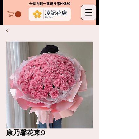
​全港九劃一運費只需HK$80
凌記花店
康乃馨花束9