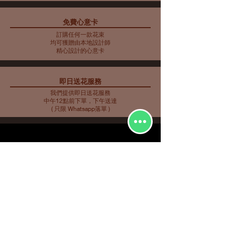
免費心意卡
藍色主調花束10
藍色主調花束11
藍色主調花束9
母親節花束 10
藍色主調花束8
藍色主調花束7
藍色主調花束6
藍色主調花束5
母親節花瓶 9
母親節花束 5
母親節花束 6
母親節花束 7
母親節花瓶 8
母親節花束 3
母親節花束4
訂購任何一款花束
價格
價格
價格
價格
價格
價格
價格
價格
價格
價格
價格
價格
價格
價格
價格
HK$2,253.00
HK$350.00
HK$585.00
HK$562.00
HK$480.00
HK$561.00
HK$719.00
HK$732.00
HK$548.00
HK$907.00
HK$763.00
HK$858.00
HK$734.00
HK$773.00
HK$716.00
均可獲贈由本地設計師
精心設計的心意卡
即日送花服務
我們提供即日送花服務
中午12點前下單，下午送達
( 只限 Whatsapp落單 )
花種分類
花束
​場合分類
玫瑰
即日送花
生日祝福
繡球
花店推介
​
愛與浪漫
鮮花花束
向日葵
畢業花束
特大花束
百合
探訪慰問
康乃馨
新生嬰兒
其他花種
升職榮休