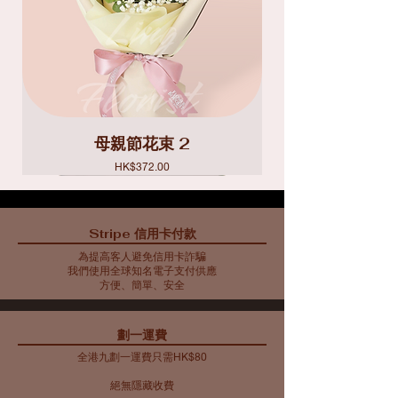
母親節花束 2
價格
HK$372.00
Stripe 信用卡付款
為提高客人避免信用卡詐騙
我們使用全球知名電子支付供應
方便、簡單、安全
​劃一運費
全港九劃一運費只需HK$80
絕無隱藏收費​