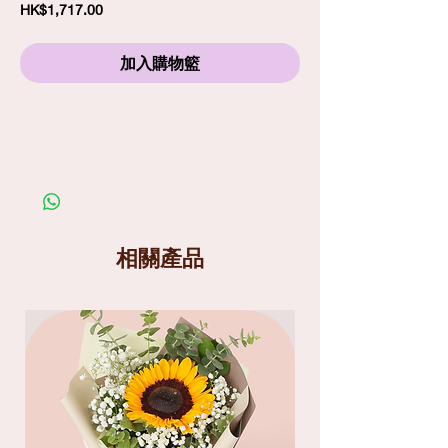
價
HK$1,717.00
格
加入購物籃
訂購須知
劃一標準送貨費
$80
包括免費精品心意卡
照片僅供參考；在你購買鮮花產品前，請細閱送
貨服務及替換花材條款
送貨分為兩個時段
: 9am-1pm
和
1pm-6pm
相關產品