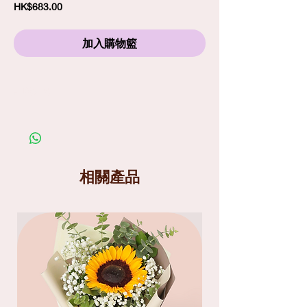
價
HK$683.00
格
加入購物籃
訂購須知
劃一標準送貨費
$80
包括免費精品心意卡
照片僅供參考；在你購買鮮花產品前，請細閱送
貨服務及替換花材條款
送貨分為兩個時段
: 9am-1pm
和
1pm-6pm
相關產品