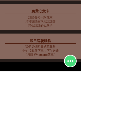
免費心意卡
藍色主調花束10
藍色主調花束11
藍色主調花束9
母親節花束 10
藍色主調花束8
藍色主調花束7
藍色主調花束6
藍色主調花束5
母親節花瓶 9
母親節花束 5
母親節花束 6
母親節花束 7
母親節花瓶 8
母親節花束 3
母親節花束4
訂購任何一款花束
價格
價格
價格
價格
價格
價格
價格
價格
價格
價格
價格
價格
價格
價格
價格
HK$2,253.00
HK$350.00
HK$585.00
HK$562.00
HK$480.00
HK$561.00
HK$719.00
HK$732.00
HK$548.00
HK$907.00
HK$763.00
HK$858.00
HK$734.00
HK$773.00
HK$716.00
均可獲贈由本地設計師
精心設計的心意卡
即日送花服務
我們提供即日送花服務
中午12點前下單，下午送達
( 只限 Whatsapp落單 )
花種分類
花束
​場合分類
玫瑰
即日送花
生日祝福
繡球
花店推介
​
愛與浪漫
鮮花花束
向日葵
畢業花束
特大花束
百合
探訪慰問
康乃馨
新生嬰兒
其他花種
升職榮休