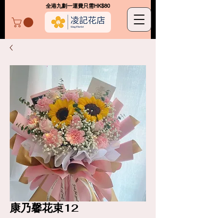
​全港九劃一運費只需HK$80
凌記花店
康乃馨花束12