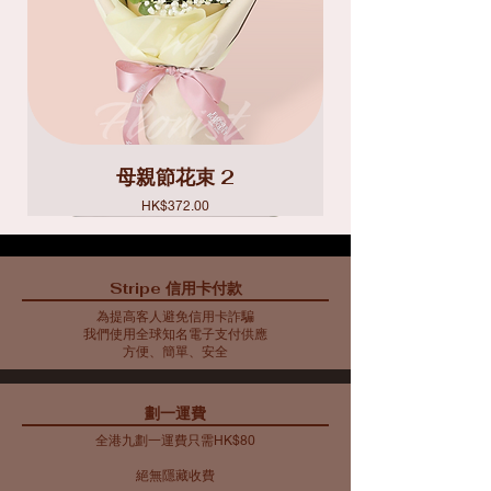
母親節花束 2
價格
HK$372.00
Stripe 信用卡付款
為提高客人避免信用卡詐騙
我們使用全球知名電子支付供應
方便、簡單、安全
​劃一運費
全港九劃一運費只需HK$80
絕無隱藏收費​