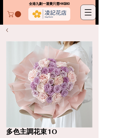
​全港九劃一運費只需HK$80
凌記花店
多色主調花束10