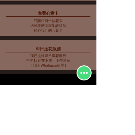
免費心意卡
藍色主調花束10
藍色主調花束11
藍色主調花束9
母親節花束 10
藍色主調花束8
藍色主調花束7
藍色主調花束6
藍色主調花束5
母親節花瓶 9
母親節花束 5
母親節花束 6
母親節花束 7
母親節花瓶 8
母親節花束 3
母親節花束4
訂購任何一款花束
價格
價格
價格
價格
價格
價格
價格
價格
價格
價格
價格
價格
價格
價格
價格
HK$2,253.00
HK$350.00
HK$585.00
HK$562.00
HK$480.00
HK$561.00
HK$719.00
HK$732.00
HK$548.00
HK$907.00
HK$763.00
HK$858.00
HK$734.00
HK$773.00
HK$716.00
均可獲贈由本地設計師
精心設計的心意卡
即日送花服務
我們提供即日送花服務
中午12點前下單，下午送達
( 只限 Whatsapp落單 )
花種分類
花束
​場合分類
玫瑰
即日送花
生日祝福
繡球
花店推介
​
愛與浪漫
鮮花花束
向日葵
畢業花束
特大花束
百合
探訪慰問
康乃馨
新生嬰兒
其他花種
升職榮休