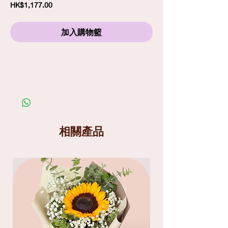
價
HK$1,177.00
格
加入購物籃
訂購須知
劃一標準送貨費
$80
包括免費精品心意卡
照片僅供參考；在你購買鮮花產品前，請細閱送
貨服務及替換花材條款
送貨分為兩個時段
: 9am-1pm
和
1pm-6pm
相關產品