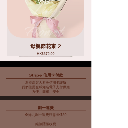
母親節花束 2
價格
HK$372.00
Stripe 信用卡付款
為提高客人避免信用卡詐騙
我們使用全球知名電子支付供應
方便、簡單、安全
​劃一運費
全港九劃一運費只需HK$80
絕無隱藏收費​