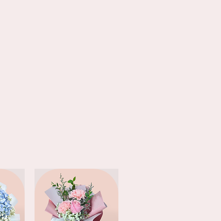
9am-1pm
和
1pm-6pm