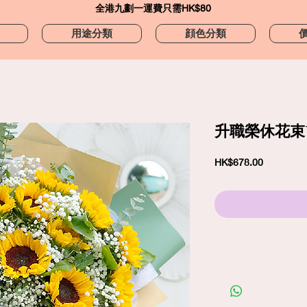
​全港九劃一運費只需HK$80
用途分類
顔色分類
升職榮休花束
價
HK$678.00
格
訂購須知
劃一標準送貨費
$80
包括免費精品心意卡
照片僅供參考；在你