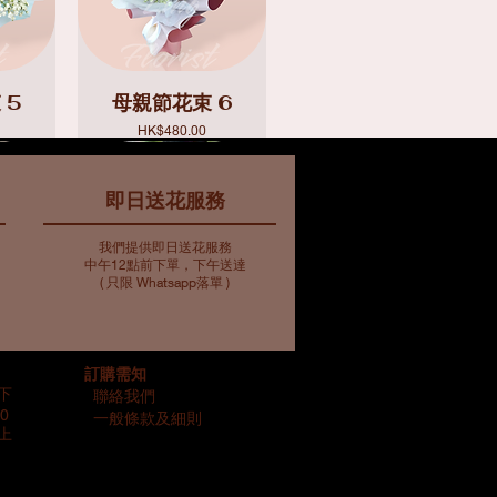
 5
母親節花束 6
價格
HK$480.00
即日送花服務
我們提供即日送花服務
中午12點前下單，下午送達
( 只限 Whatsapp落單 )
10
束7
藍色主調花束11
藍色主調花束6
訂購需知
價格
價格
HK$907.00
HK$773.00
以下
聯絡我們
0
一般條款及細則
以上