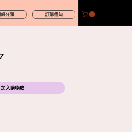
價錢分類
訂購需知
7
加入購物籃
購買鮮花產品前，請細閱送貨服務及替換