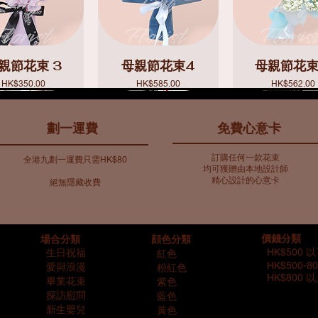
親節花束 3
母親節花束4
母親節花束
價格
價格
價格
HK$350.00
HK$585.00
HK$562.00
​劃一運費
免費心意卡
訂購任何一款花束
全港九劃一運費只需HK$80
均可獲贈由本地設計師
精心設計的心意卡
絕無隱藏收費​
色主調花束9
親節花瓶 8
藍色主調花束8
母親節花瓶 9
母親節花束 
藍色主調花
​場合分類
價錢分類
顔色分類
價格
價格
價格
價格
價格
價格
HK$719.00
HK$858.00
HK$2,253.00
HK$732.00
HK$548.00
HK$734.00
HK$500 
生日祝福
紅色
HK$500-80
​
愛與浪漫
粉紅色
HK$800 
畢業花束
紫色
探訪慰問
藍色
新生嬰兒
黃色