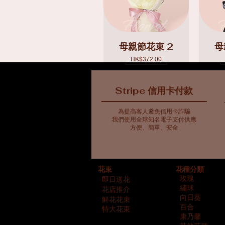
母親節花束 2
母
價格
HK$372.00
Stripe 信用卡付款
為提高客人避免信用卡詐騙
我們使用全球知名電子支付供應
方便、簡單、安全
藍色主調花束10
藍色主調花束5
母親節花束 7
藍
母
花種分類
花束
價格
價格
價格
HK$561.00
HK$763.00
HK$716.00
玫瑰
即日送花
繡球
花店推介
向日葵
鮮花花束
百合
特大花束
康乃馨