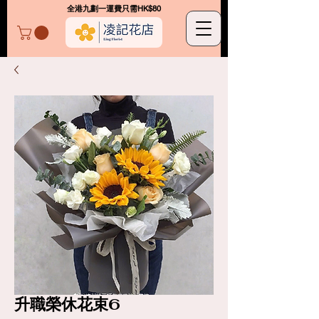
​全港九劃一運費只需HK$80
凌記花店
升職榮休花束6