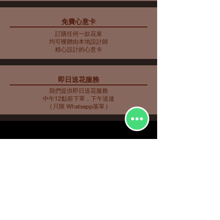
免費心意卡
藍色主調花束10
藍色主調花束11
藍色主調花束9
母親節花束 10
藍色主調花束8
藍色主調花束7
藍色主調花束6
藍色主調花束5
母親節花瓶 9
母親節花束 5
母親節花束 6
母親節花束 7
母親節花瓶 8
母親節花束 3
母親節花束4
訂購任何一款花束
價格
價格
價格
價格
價格
價格
價格
價格
價格
價格
價格
價格
價格
價格
價格
HK$2,253.00
HK$350.00
HK$585.00
HK$562.00
HK$480.00
HK$561.00
HK$719.00
HK$732.00
HK$548.00
HK$907.00
HK$763.00
HK$858.00
HK$734.00
HK$773.00
HK$716.00
均可獲贈由本地設計師
精心設計的心意卡
即日送花服務
我們提供即日送花服務
中午12點前下單，下午送達
( 只限 Whatsapp落單 )
花種分類
花束
​場合分類
玫瑰
即日送花
生日祝福
繡球
花店推介
​
愛與浪漫
鮮花花束
向日葵
畢業花束
特大花束
百合
探訪慰問
康乃馨
新生嬰兒
其他花種
升職榮休