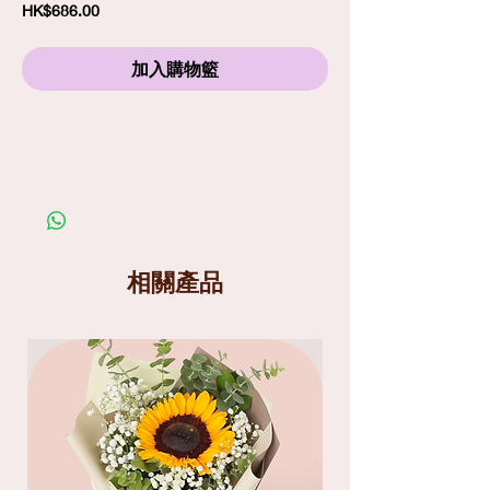
價
HK$686.00
格
加入購物籃
訂購須知
劃一標準送貨費
$80
包括免費精品心意卡
照片僅供參考；在你購買鮮花產品前，請細閱送
貨服務及替換花材條款
送貨分為兩個時段
: 9am-1pm
和
1pm-6pm
相關產品