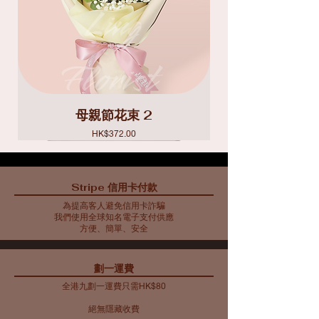
母親節花束 2
價格
HK$372.00
Stripe 信用卡付款
為提高客人避免信用卡詐騙
我們使用全球知名電子支付供應
方便、簡單、安全
​劃一運費
全港九劃一運費只需HK$80
絕無隱藏收費​