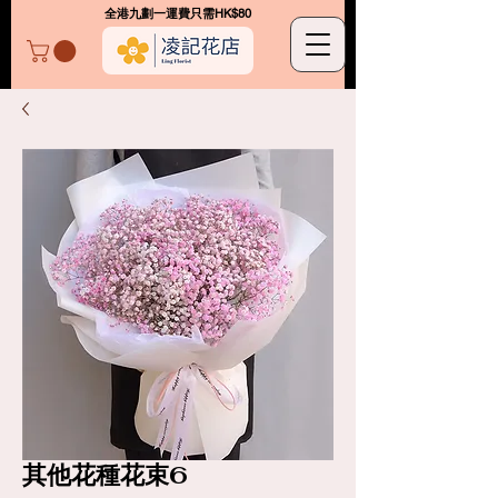
​全港九劃一運費只需HK$80
凌記花店
其他花種花束6