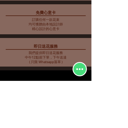
免費心意卡
藍色主調花束10
藍色主調花束11
藍色主調花束9
母親節花束 10
藍色主調花束8
藍色主調花束7
藍色主調花束6
藍色主調花束5
母親節花瓶 9
母親節花束 5
母親節花束 6
母親節花束 7
母親節花瓶 8
母親節花束 3
母親節花束4
訂購任何一款花束
價格
價格
價格
價格
價格
價格
價格
價格
價格
價格
價格
價格
價格
價格
價格
HK$2,253.00
HK$350.00
HK$585.00
HK$562.00
HK$480.00
HK$561.00
HK$719.00
HK$732.00
HK$548.00
HK$907.00
HK$763.00
HK$858.00
HK$734.00
HK$773.00
HK$716.00
均可獲贈由本地設計師
精心設計的心意卡
即日送花服務
我們提供即日送花服務
中午12點前下單，下午送達
( 只限 Whatsapp落單 )
花種分類
花束
​場合分類
玫瑰
即日送花
生日祝福
繡球
花店推介
​
愛與浪漫
鮮花花束
向日葵
畢業花束
特大花束
百合
探訪慰問
康乃馨
新生嬰兒
其他花種
升職榮休