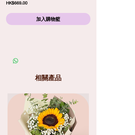
價
HK$669.00
格
加入購物籃
訂購須知
劃一標準送貨費
$80
包括免費精品心意卡
照片僅供參考；在你購買鮮花產品前，請細閱送
貨服務及替換花材條款
送貨分為兩個時段
: 9am-1pm
和
1pm-6pm
相關產品