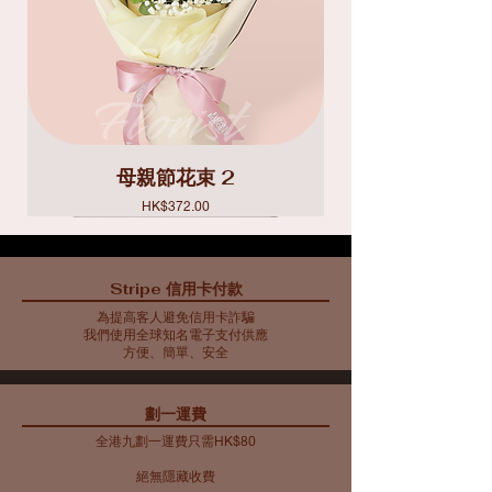
母親節花束 2
價格
HK$372.00
Stripe 信用卡付款
為提高客人避免信用卡詐騙
我們使用全球知名電子支付供應
方便、簡單、安全
​劃一運費
全港九劃一運費只需HK$80
絕無隱藏收費​