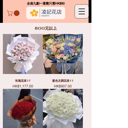
​全港九劃一運費只需HK$80
凌記花店
800元以上
玫瑰花束17
藍色主調花束11
價格
價格
HK$1,177.00
HK$907.00