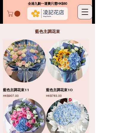
​全港九劃一運費只需HK$80
凌記花店
藍色主調花束
藍色主調花束11
藍色主調花束10
價格
價格
HK$907.00
HK$763.00