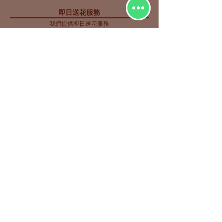
即日送花服務
我們提供即日送花服務
中午12點前下單，下午送達
( 只限 Whatsapp落單 )
花種分類
花束
​場合分類
玫瑰
即日送花
生日祝福
繡球
花店推介
​
愛與浪漫
鮮花花束
向日葵
畢業花束
特大花束
百合
探訪慰問
康乃馨
新生嬰兒
其他花種
升職榮休
訂購需知
顔色分類
價錢分類
聯絡我們
紅色
HK$500 以下
一般條款及細則
粉紅色
HK$500-800
紫色
HK$800 以上
藍色
黃色
多色