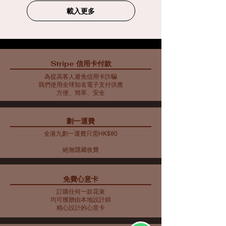
載入更多
Stripe 信用卡付款
為提高客人避免信用卡詐騙
我們使用全球知名電子支付供應
方便、簡單、安全
​劃一運費
全港九劃一運費只需HK$80
絕無隱藏收費​
免費心意卡
訂購任何一款花束
均可獲贈由本地設計師
精心設計的心意卡